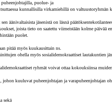
puheenjohtajilla, puolue- ja
 kutsuttaessa kunnallisilla virkamiehillä on valtuustoryhmän
sen äänivaltaisista jäsenistä on läsnä päätöksentekotilant
kset, joista tieto on saatettu viimeistään kolme päivää en
hintään puolet.
an pitää myös kuukausittain ns.
nittujen ohella myös sosialidemokraattiset lautakuntien jäs
ialidemokraattiset ryhmät voivat ottaa kokouksiinsa muide
 johon kuuluvat puheenjohtajan ja varapuheenjohtajan ohell
a sekä