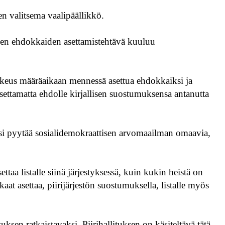
en valitsema vaalipäällikkö.
nen ehdokkaiden asettamistehtävä kuuluu
oikeus määräaikaan mennessä asettua ehdokkaiksi ja
settamatta ehdolle kirjallisen suostumuksensa antanutta
si pyytää sosialidemokraattisen arvomaailman omaavia,
ttaa listalle siinä järjestyksessä, kuin kukin heistä on
at asettaa, piirijärjestön suostumuksella, listalle myös
tuksen ratkaistavaksi. Piirihallituksen on käsiteltävä tätä