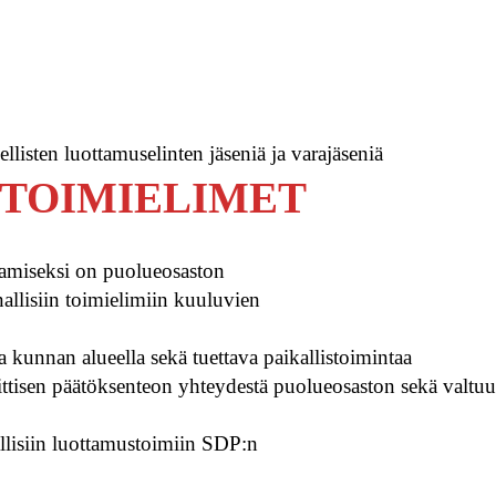
ellisten luottamuselinten jäseniä ja varajäseniä
T TOIMIELIMET
tamiseksi on puolueosaston
nallisiin toimielimiin kuuluvien
 kunnan alueella sekä tuettava paikallistoimintaa
liittisen päätöksenteon yhteydestä puolueosaston sekä val
lisiin luottamustoimiin SDP:n