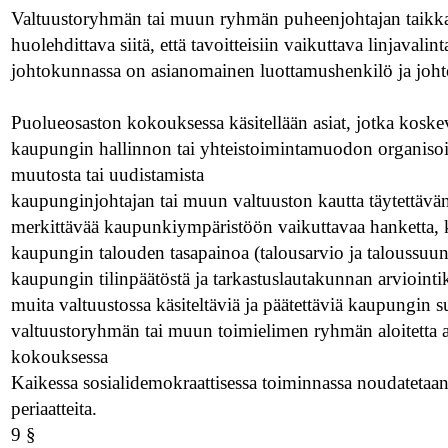
Valtuustoryhmän tai muun ryhmän puheenjohtajan taikka 
huolehdittava siitä, että tavoitteisiin vaikuttava linjavali
johtokunnassa on asianomainen luottamushenkilö ja johtok
Puolueosaston kokouksessa käsitellään asiat, jotka koske
kaupungin hallinnon tai yhteistoimintamuodon organisoin
muutosta tai uudistamista
kaupunginjohtajan tai muun valtuuston kautta täytettävän 
merkittävää kaupunkiympäristöön vaikuttavaa hanketta, kunn
kaupungin talouden tasapainoa (talousarvio ja taloussuu
kaupungin tilinpäätöstä ja tarkastuslautakunnan arvioint
muita valtuustossa käsiteltäviä ja päätettäviä kaupungin s
valtuustoryhmän tai muun toimielimen ryhmän aloitetta a
kokouksessa
Kaikessa sosialidemokraattisessa toiminnassa noudateta
periaatteita.
9 §