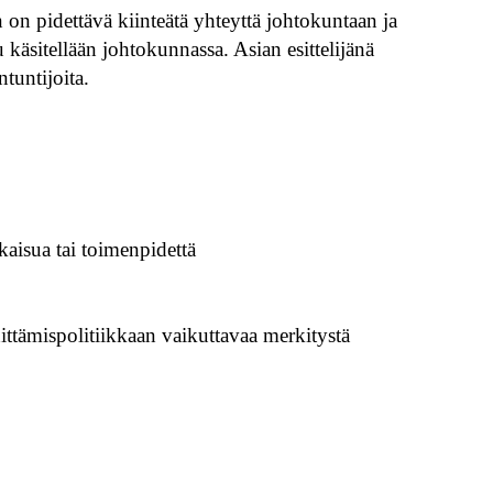
n pidettävä kiinteätä yhteyttä johtokuntaan ja
su käsitellään johtokunnassa. Asian esittelijänä
tuntijoita.
kaisua tai toimenpidettä
hittämispolitiikkaan vaikuttavaa merkitystä