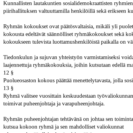
Kunnallisten lautakuntien sosialidemokraattisten ryhmien 
piirihallituksen valtuuttamilla henkilöillä sekä erikseen
Ryhmän kokoukset ovat päätösvaltaisia, mikäli yli puolet 
kokousta edeltävät säännölliset ryhmäkokoukset sekä kokou
kokoukseen tulevista luottamushenkilöistä paikalla on vä
Tiedonkulun ja sujuvan yhteistyön varmistamiseksi voida
laajennettuja ryhmäkokouksia, joihin kutsutaan edellä mai
12 §
Puolueosaston kokous päättää menettelytavasta, jolla sos
13 §
Ryhmä valitsee vuosittain keskuudestaan työvaliokunnan,
toimivat puheenjohtaja ja varapuheenjohtaja.
Ryhmän puheenjohtajan tehtävänä on johtaa sen toiminta
kutsua kokoon ryhmä ja sen mahdolliset valiokunnat