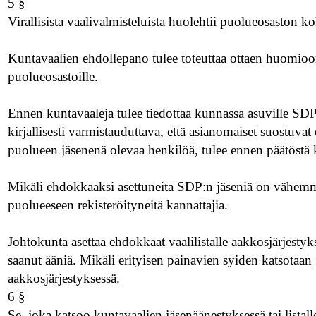
5 §
Virallisista vaalivalmisteluista huolehtii puolueosaston k
Kuntavaalien ehdollepano tulee toteuttaa ottaen huomio
puolueosastoille.
Ennen kuntavaaleja tulee tiedottaa kunnassa asuville SDP
kirjallisesti varmistauduttava, että asianomaiset suostuv
puolueen jäsenenä olevaa henkilöä, tulee ennen päätöstä 
Mikäli ehdokkaaksi asettuneita SDP:n jäseniä on vähemmä
puolueeseen rekisteröityneitä kannattajia.
Johtokunta asettaa ehdokkaat vaalilistalle aakkosjärjestyks
saanut ääniä. Mikäli erityisen painavien syiden katsotaan 
aakkosjärjestyksessä.
6 §
Se, joka katsoo kuntavaalien jäsenäänestyksessä tai listalle