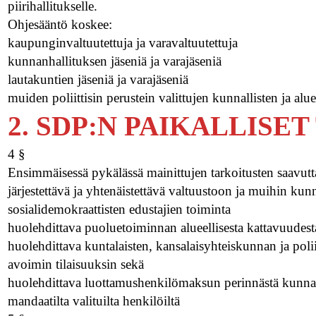
piirihallitukselle.
Ohjesääntö koskee:
kaupunginvaltuutettuja ja varavaltuutettuja
kunnanhallituksen jäseniä ja varajäseniä
lautakuntien jäseniä ja varajäseniä
muiden poliittisin perustein valittujen kunnallisten ja alue
2. SDP:N PAIKALLISE
4 §
Ensimmäisessä pykälässä mainittujen tarkoitusten saavut
järjestettävä ja yhtenäistettävä valtuustoon ja muihin kun
sosialidemokraattisten edustajien toiminta
huolehdittava puoluetoiminnan alueellisesta kattavuudesta
huolehdittava kuntalaisten, kansalaisyhteiskunnan ja po
avoimin tilaisuuksin sekä
huolehdittava luottamushenkilömaksun perinnästä kunnal
mandaatilta valituilta henkilöiltä