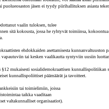
tai puolueosaston jäsen ei tyydy piirihallituksen asiasta tek
dottanut vaalin tuloksen, tulee
en ennen sitä kokousta, jossa he ryhtyvät toimiinsa, kokoon
a.
okraattisten ehdokkaiden asettamisesta kunnanvaltuuston 
a vapautuviin tai kesken vaalikautta syntyviin uusiin luot
 §12 mukaisesti sosialidemokraattisen kunnallispolitiikan 
iset kunnallispoliittiset päämäärät ja tavoitteet.
kkeisiin tai toimielimiin, joissa
teistoimintaa taikka vaaditaan
et valtakunnalliset organisaatiot).