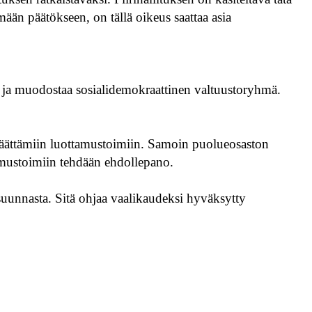
emään päätökseen, on tällä oikeus saattaa asia
tua ja muodostaa sosialidemokraattinen valtuustoryhmä.
päättämiin luottamustoimiin. Samoin puolueosaston
tamustoimiin tehdään ehdollepano.
suunnasta. Sitä ohjaa vaalikaudeksi hyväksytty