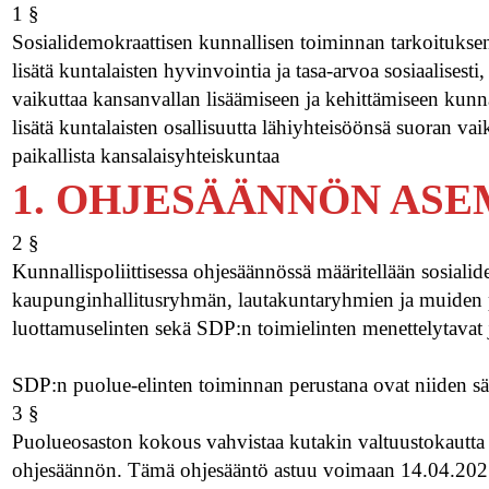
1 §
Sosialidemokraattisen kunnallisen toiminnan tarkoitukse
lisätä kuntalaisten hyvinvointia ja tasa-arvoa sosiaalisesti, 
vaikuttaa kansanvallan lisäämiseen ja kehittämiseen kunn
lisätä kuntalaisten osallisuutta lähiyhteisöönsä suoran va
paikallista kansalaisyhteiskuntaa
1. OHJESÄÄNNÖN AS
2 §
Kunnallispoliittisessa ohjesäännössä määritellään sosial
kaupunginhallitusryhmän, lautakuntaryhmien ja muiden po
luottamuselinten sekä SDP:n toimielinten menettelytavat j
SDP:n puolue-elinten toiminnan perustana ovat niiden sää
3 §
Puolueosaston kokous vahvistaa kutakin valtuustokautta v
ohjesäännön. Tämä ohjesääntö astuu voimaan 14.04.2025 