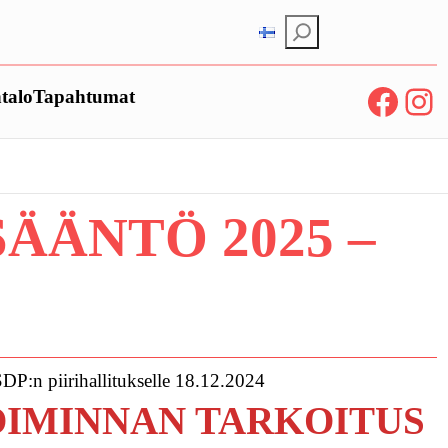
E
t
s
Facebook
Instagram
talo
Tapahtumat
i
ÄÄNTÖ 2025 –
DP:n piirihallitukselle 18.12.2024
OIMINNAN TARKOITUS