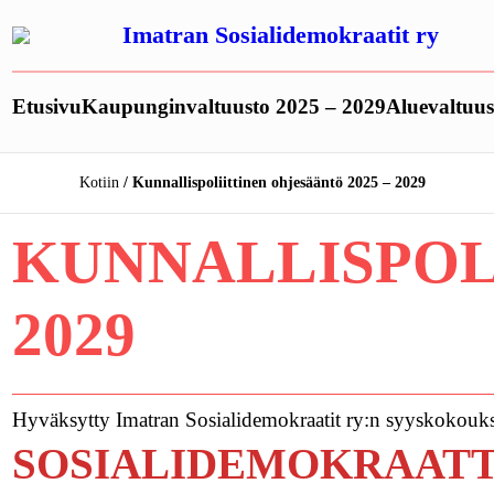
Siirry
Imatran Sosialidemokraatit ry
sisältöön
Etusivu
Kaupunginvaltuusto 2025 – 2029
Aluevaltuus
Kotiin
Kunnallispoliittinen ohjesääntö 2025 – 2029
KUNNALLISPOLI
2029
Hyväksytty Imatran Sosialidemokraatit ry:n syyskokouks
SOSIALIDEMOKRAATT