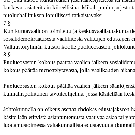
koskevat asiaterittäin kiireellisinä. Mikäli puoluejärjestö 
puoluehallituksen lopullisesti ratkaistavaksi.
7 §
Kun kuntavaalit on toimitettu ja keskusvaalilautakunta tie
sosialidemokraattisesta vaaliliitosta valittujen edustaji
Valtuustoryhmän kutsuu koolle puolueosaston johtokunt
8 §
Puolueosaston kokous päättää vaalien jälkeen sosialidem
kokous päättää menettelytavasta, jolla vaalikauden aikan
Puolueosaston kokous päättää vaalien jälkeen sääntöjensä
kunnallispoliittinen tavoiteohjelma, jossa käsitellään keske
Johtokunnalla on oikeus asettaa ehdokas edustajakseen han
käsitellään erityistä asiantuntemusta vaativaa asiaa tai yh
luottamustoimessa valtakunnallista edustavuutta (kunnallis