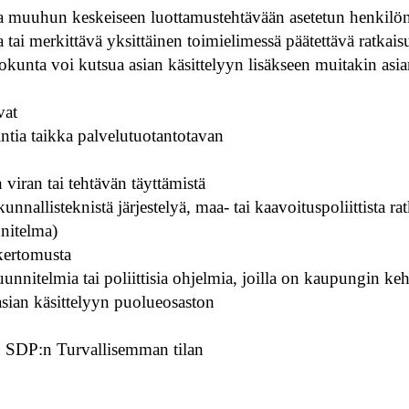
muuhun keskeiseen luottamustehtävään asetetun henkilön o
nta tai merkittävä yksittäinen toimielimessä päätettävä ratkai
unta voi kutsua asian käsittelyyn lisäkseen muitakin asian
vat
tia taikka palvelutuotantotavan
viran tai tehtävän täyttämistä
allisteknistä järjestelyä, maa- tai kaavoituspoliittista rat
nnitelma)
ikertomusta
uunnitelmia tai poliittisia ohjelmia, joilla on kaupungin ke
sian käsittelyyn puolueosaston
an SDP:n Turvallisemman tilan