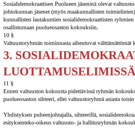
Sosialidemokraattisen Puolueen jäseninä olevat valtuusto-
johtokunnan jäsenet (myös maakunnallisten toimielinten)
kunnallisten lautakuntien sosialidemokraattisten ryhmien 
osallistumaan puolueosaston kokouksiin.
10 §
Valtuustoryhmän toiminnasta aiheutuvat välttämättömät k
3. SOSIALIDEMOKRAA
LUOTTAMUSELIMISS
11 §
Ennen valtuuston kokousta pidettävissä ryhmän kokouksiss
puolueosaston sihteeri, ellei valtuustoryhmä asiasta toisin
Yhdistyksen puheenjohtajalla, sihteerillä, sosialidemokraa
esityksenteko-oikeus valtuusto- ja hallitusryhmän kokouk