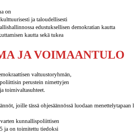
na on
kulttuurisesti ja taloudellisesti
allishallinnossa edustuksellisen demokratian kautta
ikuttamisen kautta sekä tukea
EMA JA VOIMAANTULO
idemokraattisen valtuustoryhmän,
liittisin perustein nimettyjen
a toimivaltasuhteet.
nnöt, joille tässä ohjesäännössä luodaan menettelytapaan li
arten kunnallispoliittisen
ja on toimitettu tiedoksi