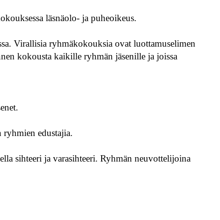
 kokouksessa läsnäolo- ja puheoikeus.
eessa. Virallisia ryhmäkokouksia ovat luottamuselimen
nen kokousta kaikille ryhmän jäsenille ja joissa
enet.
n ryhmien edustajia.
a sihteeri ja varasihteeri. Ryhmän neuvottelijoina