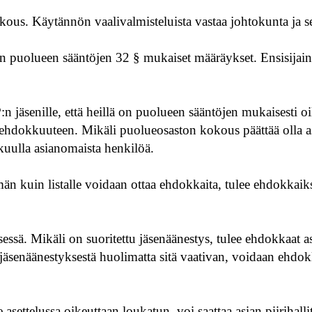
okous. Käytännön vaalivalmisteluista vastaa johtokunta ja s
on puolueen sääntöjen 32 § mukaiset määräykset. Ensisijai
:n jäsenille, että heillä on puolueen sääntöjen mukaisesti 
at ehdokkuuteen. Mikäli puolueosaston kokous päättää olla a
kuulla asianomaista henkilöä.
n kuin listalle voidaan ottaa ehdokkaita, tulee ehdokkaik
essä. Mikäli on suoritettu jäsenäänestys, tulee ehdokkaat ase
jäsenäänestyksestä huolimatta sitä vaativan, voidaan ehdokka
 asettelussa oikeuttaan loukatun, voi saattaa asian piirihalli