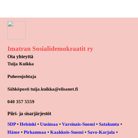
Imatran Sosialidemokraatit ry
Ota yhteyttä
Tuija Kuikka
Puheenjohtaja
Sähköposti tuija.kuikka@elisanet.fi
040 357 5559
Piiri- ja sisarjärjestöt
SDP
•
Helsinki
•
Uusimaa
•
Varsinais-Suomi
•
Satakunta
•
Häme
•
Pirkanmaa
•
Kaakkois-Suomi
•
Savo-Karjala
•