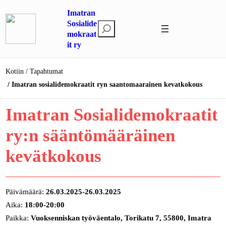
Siirry
Imatran
sisältöön
Sosialide
E
mokraat
t
it ry
s
i
Kotiin
Tapahtumat
Imatran sosialidemokraatit ryn saantomaarainen kevatkokous
Imatran Sosialidemokraatit
ry:n sääntömääräinen
kevätkokous
Päivämäärä:
26.03.2025-26.03.2025
Aika:
18:00-20:00
Paikka:
Vuoksenniskan työväentalo, Torikatu 7, 55800, Imatra