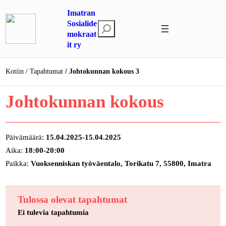
Siirry
Imatran
sisältöön
Sosialide
E
mokraat
t
it ry
s
i
Kotiin
Tapahtumat
Johtokunnan kokous 3
Johtokunnan kokous
Päivämäärä:
15.04.2025-15.04.2025
Aika:
18:00-20:00
Paikka:
Vuoksenniskan työväentalo, Torikatu 7, 55800, Imatra
Tulossa olevat tapahtumat
Ei tulevia tapahtumia