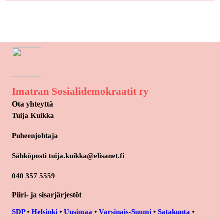
Imatran Sosialidemokraatit ry
Ota yhteyttä
Tuija Kuikka
Puheenjohtaja
Sähköposti tuija.kuikka@elisanet.fi
040 357 5559
Piiri- ja sisarjärjestöt
SDP
•
Helsinki
•
Uusimaa
•
Varsinais-Suomi
•
Satakunta
•