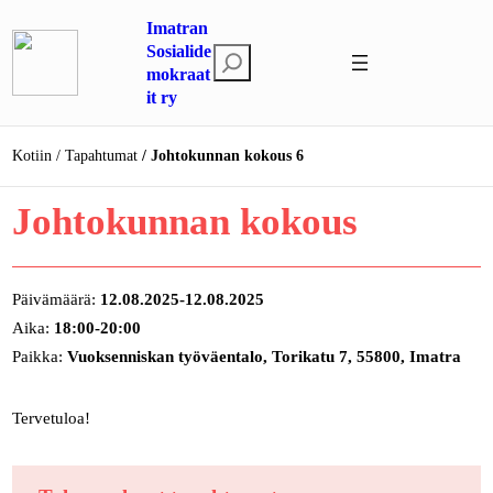
Siirry
Imatran
sisältöön
Sosialide
E
mokraat
t
it ry
s
i
Kotiin
Tapahtumat
Johtokunnan kokous 6
Johtokunnan kokous
Päivämäärä:
12.08.2025-12.08.2025
Aika:
18:00-20:00
Paikka:
Vuoksenniskan työväentalo, Torikatu 7, 55800, Imatra
Tervetuloa!