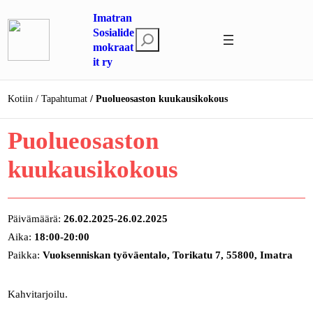
Siirry
Imatran
sisältöön
Sosialide
E
mokraat
t
it ry
s
i
Kotiin
Tapahtumat
Puolueosaston kuukausikokous
Puolueosaston
kuukausikokous
Päivämäärä:
26.02.2025-26.02.2025
Aika:
18:00-20:00
Paikka:
Vuoksenniskan työväentalo, Torikatu 7, 55800, Imatra
Kahvitarjoilu.