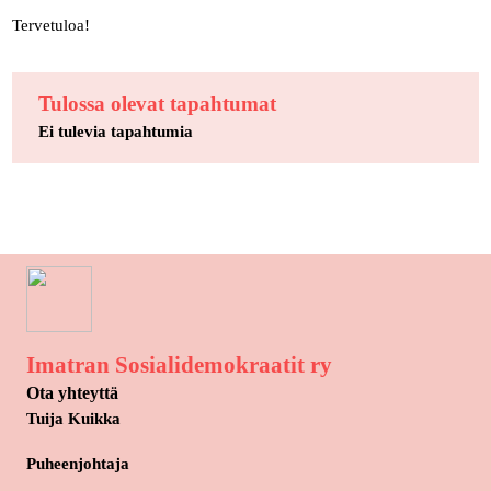
Tervetuloa!
Tulossa olevat tapahtumat
Ei tulevia tapahtumia
Imatran Sosialidemokraatit ry
Ota yhteyttä
Tuija Kuikka
Puheenjohtaja