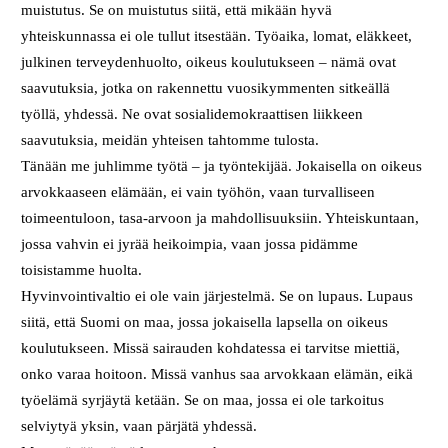
muistutus. Se on muistutus siitä, että mikään hyvä
yhteiskunnassa ei ole tullut itsestään. Työaika, lomat, eläkkeet,
julkinen terveydenhuolto, oikeus koulutukseen – nämä ovat
saavutuksia, jotka on rakennettu vuosikymmenten sitkeällä
työllä, yhdessä. Ne ovat sosialidemokraattisen liikkeen
saavutuksia, meidän yhteisen tahtomme tulosta.
Tänään me juhlimme työtä – ja työntekijää. Jokaisella on oikeus
arvokkaaseen elämään, ei vain työhön, vaan turvalliseen
toimeentuloon, tasa-arvoon ja mahdollisuuksiin. Yhteiskuntaan,
jossa vahvin ei jyrää heikoimpia, vaan jossa pidämme
toisistamme huolta.
Hyvinvointivaltio ei ole vain järjestelmä. Se on lupaus. Lupaus
siitä, että Suomi on maa, jossa jokaisella lapsella on oikeus
koulutukseen. Missä sairauden kohdatessa ei tarvitse miettiä,
onko varaa hoitoon. Missä vanhus saa arvokkaan elämän, eikä
työelämä syrjäytä ketään. Se on maa, jossa ei ole tarkoitus
selviytyä yksin, vaan pärjätä yhdessä.