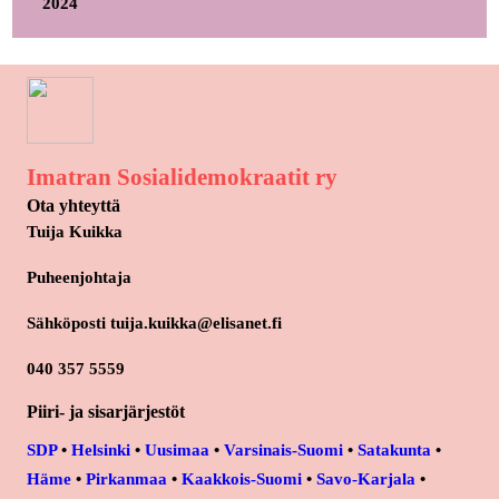
2024
Imatran Sosialidemokraatit ry
Ota yhteyttä
Tuija Kuikka
Puheenjohtaja
Sähköposti tuija.kuikka@elisanet.fi
040 357 5559
Piiri- ja sisarjärjestöt
SDP
•
Helsinki
•
Uusimaa
•
Varsinais-Suomi
•
Satakunta
•
Häme
•
Pirkanmaa
•
Kaakkois-Suomi
•
Savo-Karjala
•