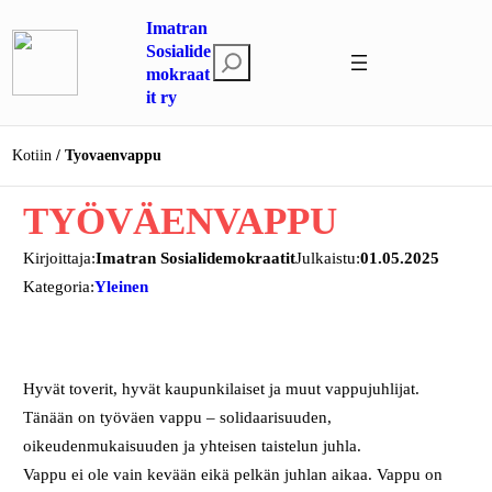
Siirry
Imatran
sisältöön
Sosialide
E
mokraat
t
it ry
s
i
Kotiin
Tyovaenvappu
TYÖVÄENVAPPU
Kirjoittaja:
Imatran Sosialidemokraatit
Julkaistu:
01.05.2025
Kategoria:
Yleinen
Hyvät toverit, hyvät kaupunkilaiset ja muut vappujuhlijat.
Tänään on työväen vappu – solidaarisuuden,
oikeudenmukaisuuden ja yhteisen taistelun juhla.
Vappu ei ole vain kevään eikä pelkän juhlan aikaa. Vappu on