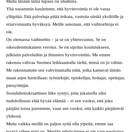
Mutta tänään tämä lupaus on uhattuna.
Yhä useammin kuulemme, että hyvinvointia ei ole varaa
ylläpitää. Että palveluja pitää leikata, vastuita siirtää yksilöille ja
eriarvoisuutta hyväksyä. Meille sanotaan, että vaihtoehtoja ei
ole.
On olemassa vaihtoehto – ja se on yhteisvastuu. Se on
oikeudenmukainen verotus. Se on sijoitus koulutukseen,
julkisiin palveluihin ja ihmisten hyvinvointiin. Me emme
rakenna vahvaa Suomea leikkaamalla sieltä, missä on jo vähän.
Me rakennamme sen vahvistamalla niitä, jotka kantavat tämän
maan arjen harteillaan: työntekijät, opiskelijat, hoitajat, opettajat,
pienyrittäjät.
Sosialidemokraattinen liike syntyi, jotta jokaisella olisi
mahdollisuus elää hyvää elämää – ei sen vuoksi, että joku
pärjäisi toisia paremmin, vaan sen vuoksi, että kaikki pärjäisivät
yhdessä
Mutta vaikka meillä on paljon syitä olla ylpeitä, emme saa
tyytyä siihen mitä on. Meidän tehtävämme ei ole vain puolustaa