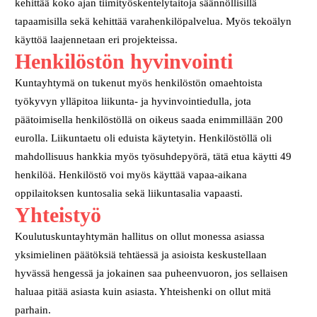
kehittää koko ajan tiimityöskentelytaitoja säännöllisillä
tapaamisilla sekä kehittää varahenkilöpalvelua. Myös tekoälyn
käyttöä laajennetaan eri projekteissa.
Henkilöstön hyvinvointi
Kuntayhtymä on tukenut myös henkilöstön omaehtoista
työkyvyn ylläpitoa liikunta- ja hyvinvointiedulla, jota
päätoimisella henkilöstöllä on oikeus saada enimmillään 200
eurolla. Liikuntaetu oli eduista käytetyin. Henkilöstöllä oli
mahdollisuus hankkia myös työsuhdepyörä, tätä etua käytti 49
henkilöä. Henkilöstö voi myös käyttää vapaa-aikana
oppilaitoksen kuntosalia sekä liikuntasalia vapaasti.
Yhteistyö
Koulutuskuntayhtymän hallitus on ollut monessa asiassa
yksimielinen päätöksiä tehtäessä ja asioista keskustellaan
hyvässä hengessä ja jokainen saa puheenvuoron, jos sellaisen
haluaa pitää asiasta kuin asiasta. Yhteishenki on ollut mitä
parhain.