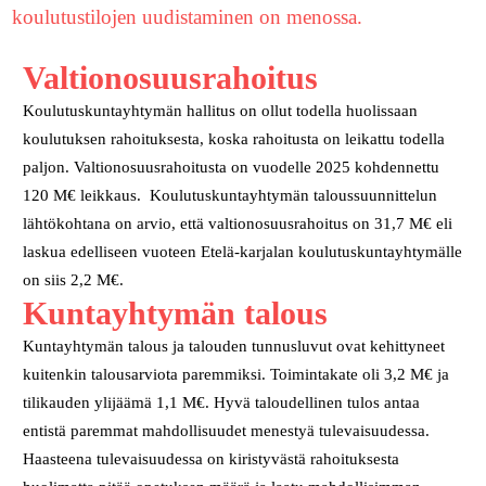
koulutustilojen uudistaminen on menossa.
Valtionosuusrahoitus
Koulutuskuntayhtymän hallitus on ollut todella huolissaan
koulutuksen rahoituksesta, koska rahoitusta on leikattu todella
paljon. Valtionosuusrahoitusta on vuodelle 2025 kohdennettu
120 M€ leikkaus. Koulutuskuntayhtymän taloussuunnittelun
lähtökohtana on arvio, että valtionosuusrahoitus on 31,7 M€ eli
laskua edelliseen vuoteen Etelä-karjalan koulutuskuntayhtymälle
on siis 2,2 M€.
Kuntayhtymän talous
Kuntayhtymän talous ja talouden tunnusluvut ovat kehittyneet
kuitenkin talousarviota paremmiksi. Toimintakate oli 3,2 M€ ja
tilikauden ylijäämä 1,1 M€. Hyvä taloudellinen tulos antaa
entistä paremmat mahdollisuudet menestyä tulevaisuudessa.
Haasteena tulevaisuudessa on kiristyvästä rahoituksesta