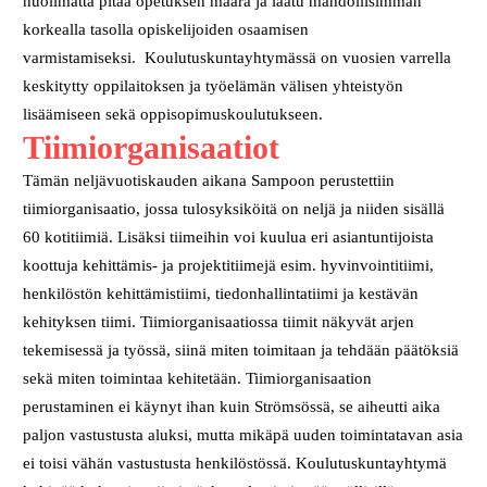
huolimatta pitää opetuksen määrä ja laatu mahdollisimman
korkealla tasolla opiskelijoiden osaamisen
varmistamiseksi. Koulutuskuntayhtymässä on vuosien varrella
keskitytty oppilaitoksen ja työelämän välisen yhteistyön
lisäämiseen sekä oppisopimuskoulutukseen.
Tiimiorganisaatiot
Tämän neljävuotiskauden aikana Sampoon perustettiin
tiimiorganisaatio, jossa tulosyksiköitä on neljä ja niiden sisällä
60 kotitiimiä. Lisäksi tiimeihin voi kuulua eri asiantuntijoista
koottuja kehittämis- ja projektitiimejä esim. hyvinvointitiimi,
henkilöstön kehittämistiimi, tiedonhallintatiimi ja kestävän
kehityksen tiimi. Tiimiorganisaatiossa tiimit näkyvät arjen
tekemisessä ja työssä, siinä miten toimitaan ja tehdään päätöksiä
sekä miten toimintaa kehitetään. Tiimiorganisaation
perustaminen ei käynyt ihan kuin Strömsössä, se aiheutti aika
paljon vastustusta aluksi, mutta mikäpä uuden toimintatavan asia
ei toisi vähän vastustusta henkilöstössä. Koulutuskuntayhtymä