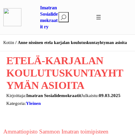
Siirry
Imatran
sisältöön
Sosialide
E
mokraat
t
it ry
s
i
Kotiin
Anne nissinen etela karjalan koulutuskuntayhtyman asioita
ETELÄ-KARJALAN
KOULUTUSKUNTAYHT
YMÄN ASIOITA
Kirjoittaja:
Imatran Sosialidemokraatit
Julkaistu:
09.03.2025
Kategoria:
Yleinen
Ammattiopisto Sammon Imatran toimipisteen