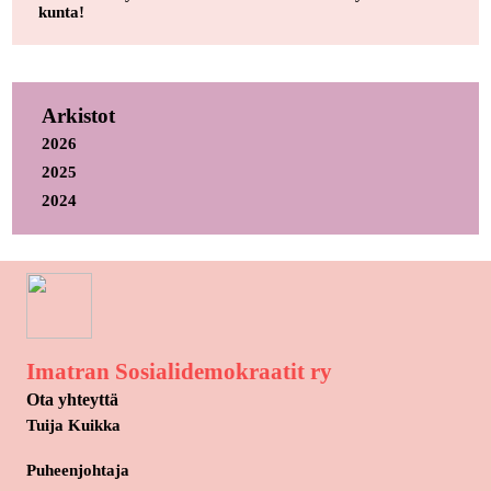
kunta!
Arkistot
2026
2025
2024
Imatran Sosialidemokraatit ry
Ota yhteyttä
Tuija Kuikka
Puheenjohtaja