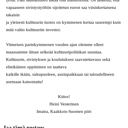
vapaaseen sivistystyöhön sijoitetun euron saa viisinkertaisena
takaisin
ja yleisesti kulttuurin tuotos on kymmenen kertaa suurempi kuin
mitä valtio kulttuuriin investoi.
Viimeisen parinkymmenen vuoden ajan olemme olleet
maassamme ilman selkeää kulttuuripolitiikan suuntaa.
Kulttuurin, sivistyksen ja koulutuksen saavutettavuus sekä
elinikäinen oppiminen on taattava
kaikille ikään, sukupuoleen, asuinpaikkaan tai taloudelliseen
asemaan katsomatta!
Kiitos!
Heini Vesterinen
Imatra, Kaakkois-Suomen piiri
Jaa tämä postaus