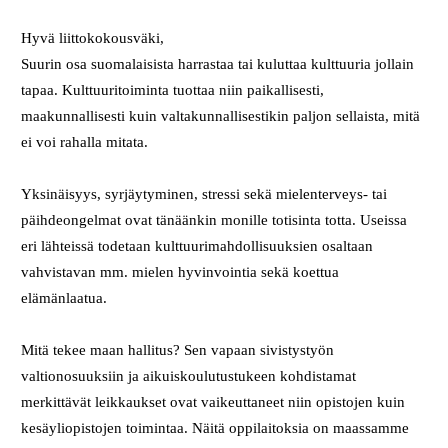
Hyvä liittokokousväki,
Suurin osa suomalaisista harrastaa tai kuluttaa kulttuuria jollain
tapaa. Kulttuuritoiminta tuottaa niin paikallisesti,
maakunnallisesti kuin valtakunnallisestikin paljon sellaista, mitä
ei voi rahalla mitata.
Yksinäisyys, syrjäytyminen, stressi sekä mielenterveys- tai
päihdeongelmat ovat tänäänkin monille totisinta totta. Useissa
eri lähteissä todetaan kulttuurimahdollisuuksien osaltaan
vahvistavan mm. mielen hyvinvointia sekä koettua
elämänlaatua.
Mitä tekee maan hallitus? Sen vapaan sivistystyön
valtionosuuksiin ja aikuiskoulutustukeen kohdistamat
merkittävät leikkaukset ovat vaikeuttaneet niin opistojen kuin
kesäyliopistojen toimintaa. Näitä oppilaitoksia on maassamme