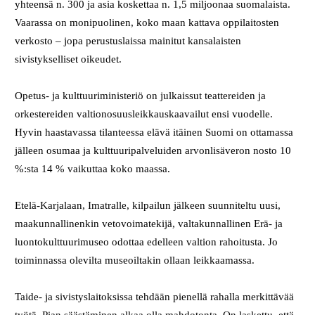
yhteensä n. 300 ja asia koskettaa n. 1,5 miljoonaa suomalaista.
Vaarassa on monipuolinen, koko maan kattava oppilaitosten
verkosto – jopa perustuslaissa mainitut kansalaisten
sivistykselliset oikeudet.
Opetus- ja kulttuuriministeriö on julkaissut teattereiden ja
orkestereiden valtionosuusleikkauskaavailut ensi vuodelle.
Hyvin haastavassa tilanteessa elävä itäinen Suomi on ottamassa
jälleen osumaa ja kulttuuripalveluiden arvonlisäveron nosto 10
%:sta 14 % vaikuttaa koko maassa.
Etelä-Karjalaan, Imatralle, kilpailun jälkeen suunniteltu uusi,
maakunnallinenkin vetovoimatekijä, valtakunnallinen Erä- ja
luontokulttuurimuseo odottaa edelleen valtion rahoitusta. Jo
toiminnassa olevilta museoiltakin ollaan leikkaamassa.
Taide- ja sivistyslaitoksissa tehdään pienellä rahalla merkittävää
työtä. Pian säästäminen alkaa olla mahdotonta. On laskettu, että