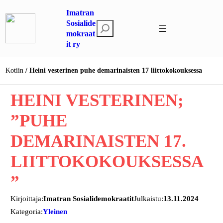
Siirry
Imatran
sisältöön
Sosialide
E
mokraat
t
it ry
s
i
Kotiin
Heini vesterinen puhe demarinaisten 17 liittokokouksessa
HEINI VESTERINEN;
”PUHE
DEMARINAISTEN 17.
LIITTOKOKOUKSESSA
”
Kirjoittaja:
Imatran Sosialidemokraatit
Julkaistu:
13.11.2024
Kategoria:
Yleinen