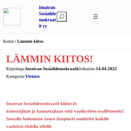
Siirry
Imatran
sisältöön
Sosialide
E
mokraat
t
it ry
s
i
Kotiin
Lammin kiitos
LÄMMIN KIITOS!
Kirjoittaja:
Imatran Sosialidemokraatit
Julkaistu:
14.04.2025
Kategoria:
Yleinen
Imatran Sosialidemokraatit kiittävät
äänestäjiään ja kannattajiaan sekä vaalityöhön osallistuneita!
Samalla haluamme sanoa lämpimät onnittelut kaikille
vaaleissa ehdolla olleille