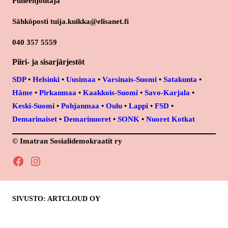
Puheenjohtaja
Sähköposti tuija.kuikka@elisanet.fi
040 357 5559
Piiri- ja sisarjärjestöt
SDP
•
Helsinki
•
Uusimaa
•
Varsinais-Suomi
•
Satakunta
•
Häme
•
Pirkanmaa
•
Kaakkois-Suomi
•
Savo-Karjala
•
Keski-Suomi
•
Pohjanmaa
•
Oulu
•
Lappi
•
FSD
•
Demarinaiset
•
Demarinuoret
•
SONK
•
Nuoret Kotkat
© Imatran Sosialidemokraatit ry
Facebook
Instagram
SIVUSTO: ARTCLOUD OY