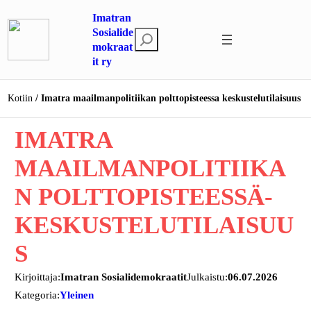
Siirry
Imatran
sisältöön
Sosialide
E
mokraat
t
it ry
s
i
Kotiin
Imatra maailmanpolitiikan polttopisteessa keskustelutilaisuus
IMATRA
MAAILMANPOLITIIKA
N POLTTOPISTEESSÄ-
KESKUSTELUTILAISUU
S
Kirjoittaja:
Imatran Sosialidemokraatit
Julkaistu:
06.07.2026
Kategoria:
Yleinen