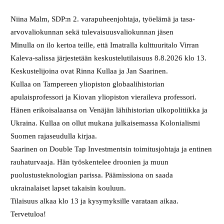
Niina Malm, SDP:n 2. varapuheenjohtaja, työelämä ja tasa-
arvovaliokunnan sekä tulevaisuusvaliokunnan jäsen
Minulla on ilo kertoa teille, että Imatralla kulttuuritalo Virran
Kaleva-salissa järjestetään keskustelutilaisuus 8.8.2026 klo 13.
Keskustelijoina ovat Rinna Kullaa ja Jan Saarinen.
Kullaa on Tampereen yliopiston globaalihistorian
apulaisprofessori ja Kiovan yliopiston vieraileva professori.
Hänen erikoisalaansa on Venäjän lähihistorian ulkopolitiikka ja
Ukraina. Kullaa on ollut mukana julkaisemassa Kolonialismi
Suomen rajaseudulla kirjaa.
Saarinen on Double Tap Investmentsin toimitusjohtaja ja entinen
rauhaturvaaja. Hän työskentelee droonien ja muun
puolustusteknologian parissa. Päämissiona on saada
ukrainalaiset lapset takaisin kouluun.
Tilaisuus alkaa klo 13 ja kysymyksille varataan aikaa.
Tervetuloa!